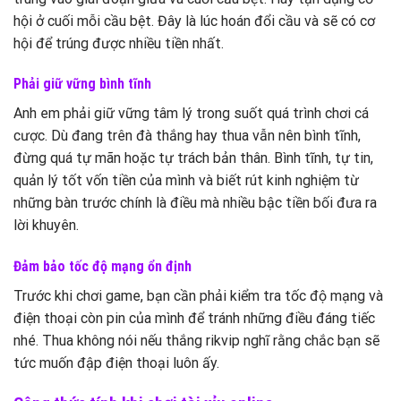
hội ở cuối mỗi cầu bệt. Đây là lúc hoán đổi cầu và sẽ có cơ
hội để trúng được nhiều tiền nhất.
Phải giữ vững bình tĩnh
Anh em phải giữ vững tâm lý trong suốt quá trình chơi cá
cược. Dù đang trên đà thắng hay thua vẫn nên bình tĩnh,
đừng quá tự mãn hoặc tự trách bản thân. Bình tĩnh, tự tin,
quản lý tốt vốn tiền của mình và biết rút kinh nghiệm từ
những bàn trước chính là điều mà nhiều bậc tiền bối đưa ra
lời khuyên.
Đảm bảo tốc độ mạng ổn định
Trước khi chơi game, bạn cần phải kiểm tra tốc độ mạng và
điện thoại còn pin của mình để tránh những điều đáng tiếc
nhé. Thua không nói nếu thắng rikvip nghĩ rằng chắc bạn sẽ
tức muốn đập điện thoại luôn ấy.