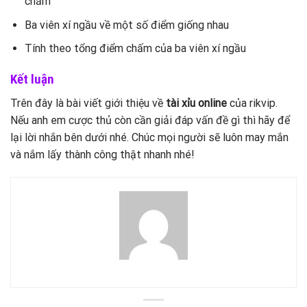
chấm
Ba viên xí ngầu về một số điểm giống nhau
Tính theo tổng điểm chấm của ba viên xí ngầu
Kết luận
Trên đây là bài viết giới thiệu về
tài xỉu online
của rikvip.
Nếu anh em cược thủ còn cần giải đáp vấn đề gì thì hãy để
lại lời nhắn bên dưới nhé. Chúc mọi người sẽ luôn may mắn
và nắm lấy thành công thật nhanh nhé!