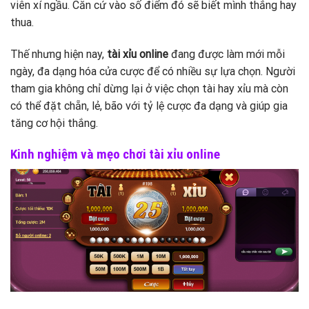
viên xí ngầu. Căn cứ vào số điểm đó sẽ biết mình thắng hay
thua.
Thế nhưng hiện nay,
tài xỉu online
đang được làm mới mỗi
ngày, đa dạng hóa cửa cược để có nhiều sự lựa chọn. Người
tham gia không chỉ dừng lại ở việc chọn tài hay xỉu mà còn
có thể đặt chẵn, lẻ, bão với tỷ lệ cược đa dạng và giúp gia
tăng cơ hội thắng.
Kinh nghiệm và mẹo chơi tài xỉu online