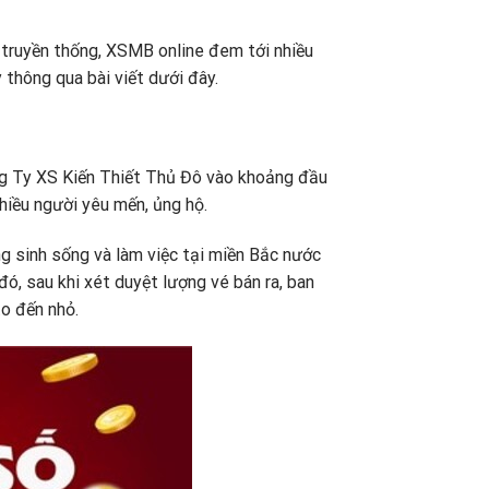
 truyền thống, XSMB online đem tới nhiều
y thông qua bài viết dưới đây.
ng Ty XS Kiến Thiết Thủ Đô vào khoảng đầu
hiều người yêu mến, ủng hộ.
 sinh sống và làm việc tại miền Bắc nước
, sau khi xét duyệt lượng vé bán ra, ban
to đến nhỏ.