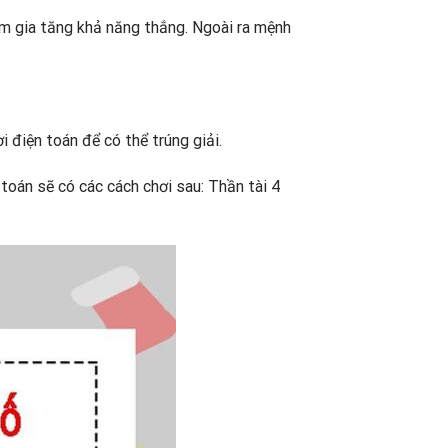
ằm gia tăng khả năng thắng. Ngoài ra mệnh
điện toán để có thể trúng giải.
toán sẽ có các cách chơi sau: Thần tài 4