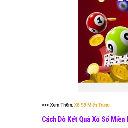
>>> Xem Thêm:
Xổ Số Miền Trung
Cách Dò Kết Quả Xổ Số Miền 