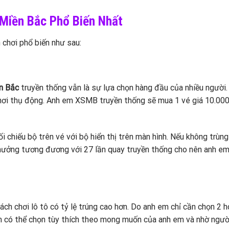
 Miền Bắc Phổ Biến Nhất
chơi phổ biến như sau:
n Bắc
truyền thống vẫn là sự lựa chọn hàng đầu của nhiều ngườ
 chơi thụ động. Anh em XSMB truyền thống sẽ mua 1 vé giá 10.000
i chiếu bộ trên vé với bộ hiển thị trên màn hình. Nếu không trùn
thưởng tương đương với 27 lần quay truyền thống cho nên anh em 
ch chơi lô tô có tỷ lệ trúng cao hơn. Do anh em chỉ cần chọn 2 
em có thể chọn tùy thích theo mong muốn của anh em và nhờ ngườ