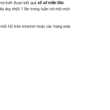
 mới biết được kết quả
xổ số miền Bắc
.
ếu duy nhất 1 lần trong tuần với mỗi một
 mỗi tối trên internet hoặc các trang web