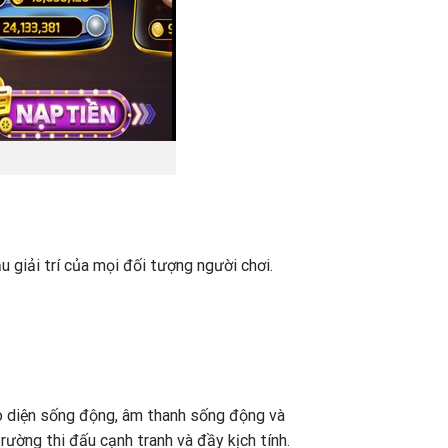
 giải trí của mọi đối tượng người chơi.