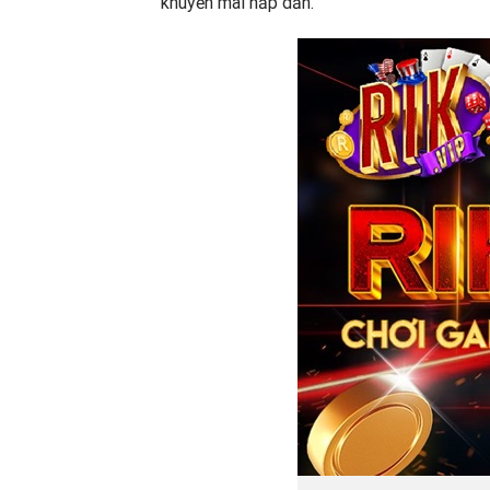
chuyên nghiệp.
Vậy điều gì đã
Với sứ mệnh đem đến những phút giây thư 
hợp với xu hướng công nghệ hiện đại và nh
vụ và tính năng nổi bật của
rikvip
qua các n
khuyến mãi hấp dẫn.