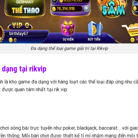
Đa dạng thể loại game giải trí tại Rikvip
dạng tại rikvip
h là kho game đa dạng với hàng loạt các thể loại đáp ứng nhu cầu
được quan tâm nhất tại rik vip: