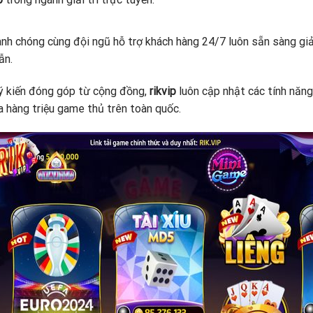
p trình bằng thuật toán tiên tiến, đảm bảo kết quả hoàn toàn n
àn yên tâm về tính công bằng của rik vip trong mỗi ván chơi.
ật tiên tiến được áp dụng nhằm bảo vệ dữ liệu cá nhân và giao d
p
trong ngành giải trí trực tuyến.
hanh chóng cùng đội ngũ hỗ trợ khách hàng 24/7 luôn sẵn sàng giả
ẫn.
ý kiến đóng góp từ cộng đồng,
rikvip
luôn cập nhật các tính năng
a hàng triệu game thủ trên toàn quốc.