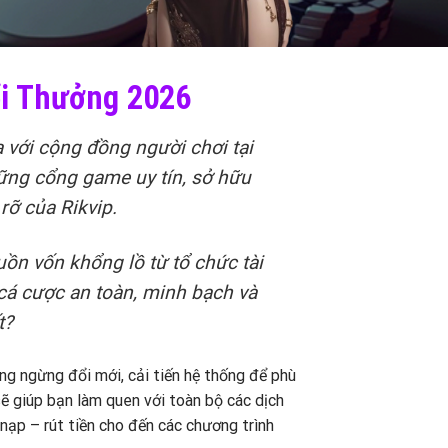
ổi Thưởng 2026
 với cộng đồng người chơi tại
hững cổng game uy tín, sở hữu
rỡ của Rikvip.
ồn vốn khổng lồ từ tổ chức tài
cá cược an toàn, minh bạch và