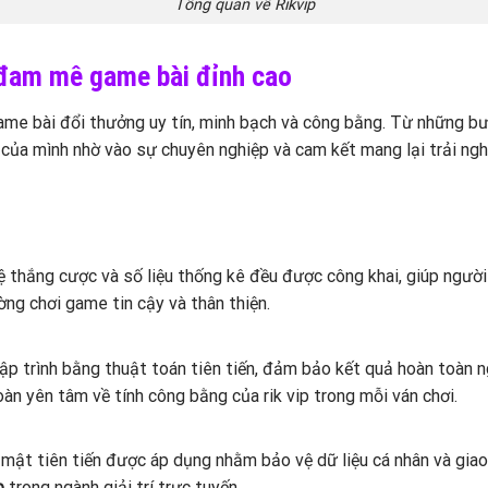
Tổng quan về Rikvip
tụ đam mê game bài đỉnh cao
ame bài đổi thưởng uy tín, minh bạch và công bằng. Từ những bư
của mình nhờ vào sự chuyên nghiệp và cam kết mang lại trải ngh
 lệ thắng cược và số liệu thống kê đều được công khai, giúp người
ờng chơi game tin cậy và thân thiện.