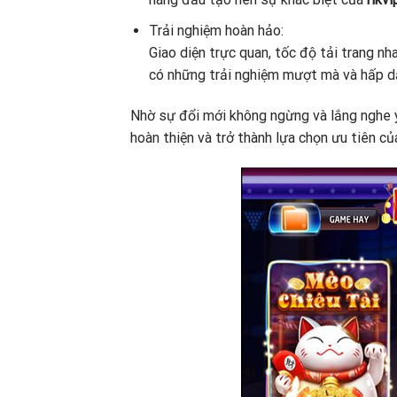
Công bằng:
Tất cả các trò chơi tại
rikvip
đều được lậ
yếu tố bên ngoài nào. Bạn có thể hoàn to
An toàn:
Công nghệ mã hóa và các biện pháp bảo m
hàng đầu tạo nên sự khác biệt của
rikvi
Trải nghiệm hoàn hảo:
Giao diện trực quan, tốc độ tải trang n
có những trải nghiệm mượt mà và hấp d
Nhờ sự đổi mới không ngừng và lắng nghe 
hoàn thiện và trở thành lựa chọn ưu tiên củ