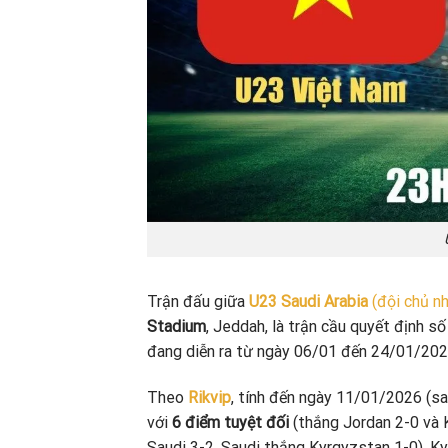
Trận đấu giữa
U23 Saudi Arabia
(đội chủ n
Stadium
, Jeddah, là trận cầu quyết định s
đang diễn ra từ ngày 06/01 đến 24/01/2026,
Theo
Rikvip
, tính đến ngày 11/01/2026 (sa
với
6 điểm tuyệt đối
(thắng Jordan 2-0 và 
Saudi 3-2, Saudi thắng Kyrgyzstan 1-0), 