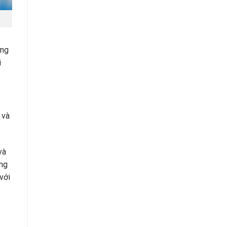
ơng
i
 và
và
ảng
với