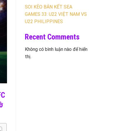
SOI KÈO BÁN KẾT SEA
GAMES 33: U22 VIỆT NAM VS
U22 PHILIPPINES
Recent Comments
Không có bình luận nào để hiển
thị.
FC
ờ