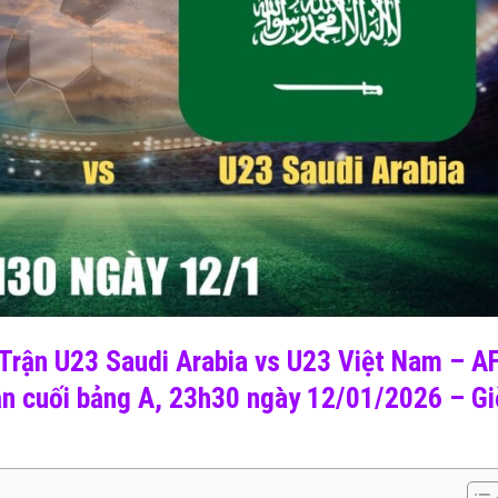
 Trận U23 Saudi Arabia vs U23 Việt Nam – A
ận cuối bảng A, 23h30 ngày 12/01/2026 – Gi