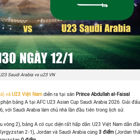
U23 Saudi Arabia vs u23 VN
hà) và
U23 Việt Nam
diễn ra tại sân
Prince Abdullah al-Faisal
ố phận bảng A tại AFC U23 Asian Cup Saudi Arabia 2026. Giải đấu
 với Saudi Arabia làm chủ nhà lần đầu tiên trong lịch sử.
u vòng 2), bảng A có cục diện rất hấp dẫn: U23 Việt Nam dẫn đầ
Kyrgyzstan 2-1), Jordan và Saudi Arabia cùng
3 điểm
(Jordan th
Kyrgyzstan
0 điểm
.