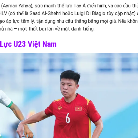
(Ayman Yahya), sức mạnh thể lực Tây Á điển hình, và các cầu th
HLV (có thể là Saad Al-Shehri hoặc Luigi Di Biagio tùy cập nhật) 
ạo áp lực tâm lý, tận dụng nhu cầu thắng bằng mọi giá. Nếu khô
hủ nhà – một thất bại lớn về mặt danh tiếng.
 Lực U23 Việt Nam