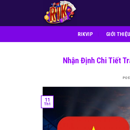
Skip
to
content
RIKVIP
GIỚI THIỆ
Nhận Định Chi Tiết T
POS
11
Th1