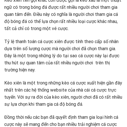
Kèo xiên tên gọi khác còn được gọi là kèo xâu là một thuật
ngữ có trong bóng đá được rất nhiều người chơi tham gia
quan tâm đến. Điều này có nghĩa là người chơi tham gia cá
độ bóng đá có thể lựa chọn rất nhiều loại cược khác nhau,
tất cả chỉ có trong một vé cược.
Tỷ lệ thanh toán cá cược xiên được tính theo cấp số nhân
dựa trên số lượng cược mà người chơi đã chọn tham gia.
Đây là một trong những lý do tại sao cá cược này lại được
thu hút sự quan tâm của rất nhiều người chơi trên thị
trường hiện nay.
Kèo xiên là một trong những kèo cá cược xuất hiện gần đây
nhất trên các hệ thống website của nhà cái cá cược trực
tuyến. Với sự ra đời của kèo xiên, người chơi đã có rất nhiều
sự lựa chọn khi tham gia cá độ bóng đá.
Đồng thời nếu các bạn đã quyết định tham gia loại hình cá
cược này sẽ mang đến cho bạn nhiều trải nghiệm cá cược