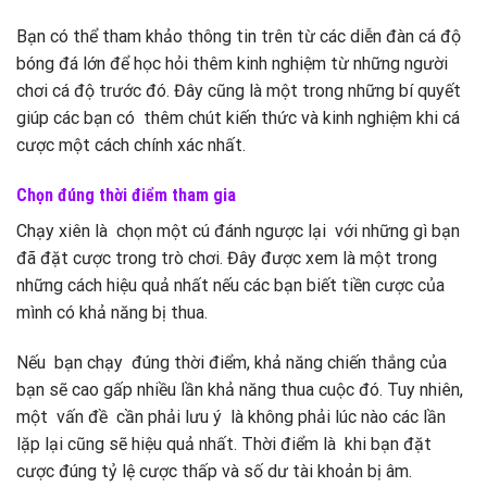
Bạn có thể tham khảo thông tin trên từ các diễn đàn cá độ
bóng đá lớn để học hỏi thêm kinh nghiệm từ những người
chơi cá độ trước đó. Đây cũng là một trong những bí quyết
giúp các bạn có thêm chút kiến ​​thức và kinh nghiệm khi cá
cược một cách chính xác nhất.
Chọn đúng thời điểm tham gia
Chạy xiên là chọn một cú đánh ngược lại với những gì bạn
đã đặt cược trong trò chơi. Đây được xem là một trong
những cách hiệu quả nhất nếu các bạn biết tiền cược của
mình có khả năng bị thua.
Nếu bạn chạy đúng thời điểm, khả năng chiến thắng của
bạn sẽ cao gấp nhiều lần khả năng thua cuộc đó. Tuy nhiên,
một vấn đề cần phải lưu ý là không phải lúc nào các lần
lặp lại cũng sẽ hiệu quả nhất. Thời điểm là khi bạn đặt
cược đúng tỷ lệ cược thấp và số dư tài khoản bị âm.