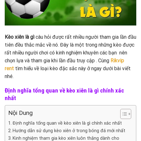
Kèo xiên là gì
câu hỏi được rất nhiều người tham gia lần đầu
tiên đều thắc mắc về nó. Đây là một trong những kèo được
rất nhiều người chơi có kinh nghiệm khuyên các bạn nên
chọn lựa và tham gia khi lần đầu truy cập . Cùng
Rikvip
rent
tìm hiểu về loại kèo đặc sắc này ở ngay dưới bài viết
nhé.
Định nghĩa tổng quan về kèo xiên là gì chính xác
nhất
Nội Dung
Định nghĩa tổng quan về kèo xiên là gì chính xác nhất
Hướng dẫn sử dụng kèo xiên ở trong bóng đá mới nhất
Kinh nghiệm tham gia kèo xiên luôn thắng dành cho