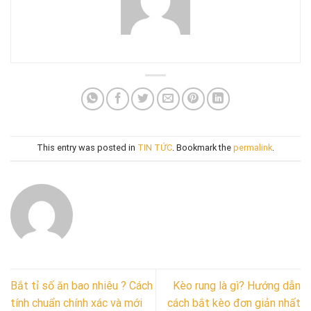
This entry was posted in
TIN TỨC
. Bookmark the
permalink
.
Bắt tỉ số ăn bao nhiêu ? Cách
Kèo rung là gì? Hướng dẫn
tính chuẩn chính xác và mới
cách bắt kèo đơn giản nhất