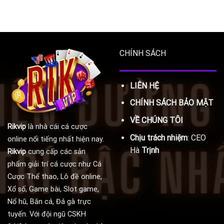
CHÍNH SÁCH
LIÊN HỆ
CHÍNH SÁCH BẢO MẬT
VỀ CHÚNG TÔI
Rikvip
là nhà cái cá cược
Chịu trách nhiệm
:
CEO
online nổi tiếng nhất hiện nay.
Hà
Trịnh
Rikvip
cung cấp các sản
phẩm giải trí cá cược như Cá
Cược Thể thao, Lô đề online,
Xổ số, Game bài, Slot game,
Nổ hũ, Bắn cá, Đá gà trực
tuyến. Với đội ngũ CSKH