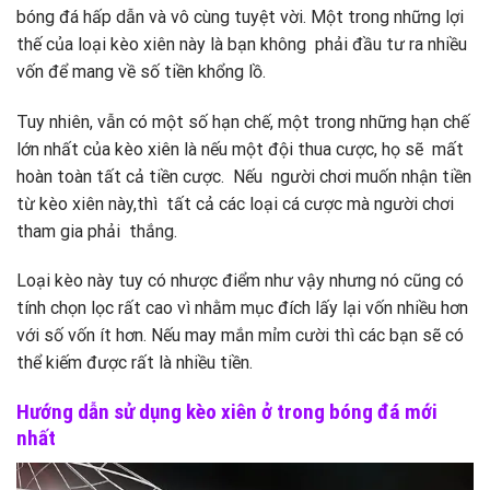
bóng đá hấp dẫn và vô cùng tuyệt vời. Một trong những lợi
thế của loại kèo xiên này là bạn không phải đầu tư ra nhiều
vốn để mang về số tiền khổng lồ.
Tuy nhiên, vẫn có một số hạn chế, một trong những hạn chế
lớn nhất của kèo xiên là nếu một đội thua cược, họ sẽ mất
hoàn toàn tất cả tiền cược. Nếu người chơi muốn nhận tiền
từ kèo xiên này,thì tất cả các loại cá cược mà người chơi
tham gia phải thắng.
Loại kèo này tuy có nhược điểm như vậy nhưng nó cũng có
tính chọn lọc rất cao vì nhằm mục đích lấy lại vốn nhiều hơn
với số vốn ít hơn. Nếu may mắn mỉm cười thì các bạn sẽ có
thể kiếm được rất là nhiều tiền.
Hướng dẫn sử dụng kèo xiên ở trong bóng đá mới
nhất