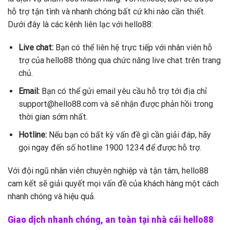
hỗ trợ tận tình và nhanh chóng bất cứ khi nào cần thiết.
Dưới đây là các kênh liên lạc với hello88:
Live chat:
Bạn có thể liên hệ trực tiếp với nhân viên hỗ
trợ của hello88 thông qua chức năng live chat trên trang
chủ.
Email:
Bạn có thể gửi email yêu cầu hỗ trợ tới địa chỉ
support@hello88.com
và sẽ nhận được phản hồi trong
thời gian sớm nhất.
Hotline:
Nếu bạn có bất kỳ vấn đề gì cần giải đáp, hãy
gọi ngay đến số hotline 1900 1234 để được hỗ trợ.
Với đội ngũ nhân viên chuyên nghiệp và tận tâm, hello88
cam kết sẽ giải quyết mọi vấn đề của khách hàng một cách
nhanh chóng và hiệu quả.
Giao dịch nhanh chóng, an toàn tại nhà cái hello88