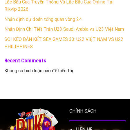
Lắc Bầu Cua Truyền Thống Và Lắc Bầu Cua Online Tại
Rikvip 2026
Nhận định dự đoán tổng quan vòng 24
Nhận Định Chi Tiết Trận U23 Saudi Arabia vs U23 Việt Nam
SOI KÈO BÁN KẾT SEA GAMES 33: U22 VIỆT NAM VS U22
PHILIPPINES
Recent Comments
Không có bình luận nào để hiển thị.
CHÍNH SÁCH
LIÊN HỆ