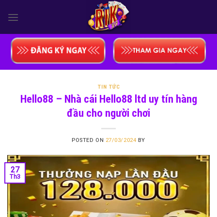
Skip
to
content
TIN TỨC
Hello88 – Nhà cái Hello88 ltd uy tín hàng
đầu cho người chơi
POSTED ON
27/03/2024
BY
27
Th3