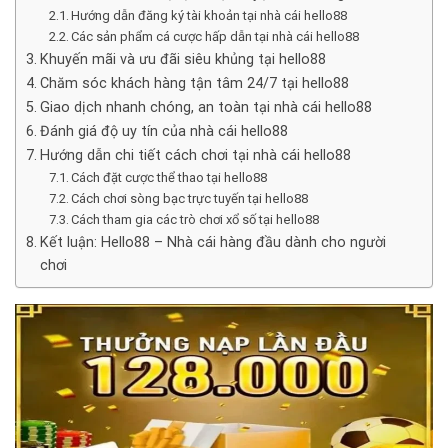
Hướng dẫn đăng ký tài khoản tại nhà cái hello88
Các sản phẩm cá cược hấp dẫn tại nhà cái hello88
Khuyến mãi và ưu đãi siêu khủng tại hello88
Chăm sóc khách hàng tận tâm 24/7 tại hello88
Giao dịch nhanh chóng, an toàn tại nhà cái hello88
Đánh giá độ uy tín của nhà cái hello88
Hướng dẫn chi tiết cách chơi tại nhà cái hello88
Cách đặt cược thể thao tại hello88
Cách chơi sòng bạc trực tuyến tại hello88
Cách tham gia các trò chơi xổ số tại hello88
Kết luận: Hello88 – Nhà cái hàng đầu dành cho người
chơi