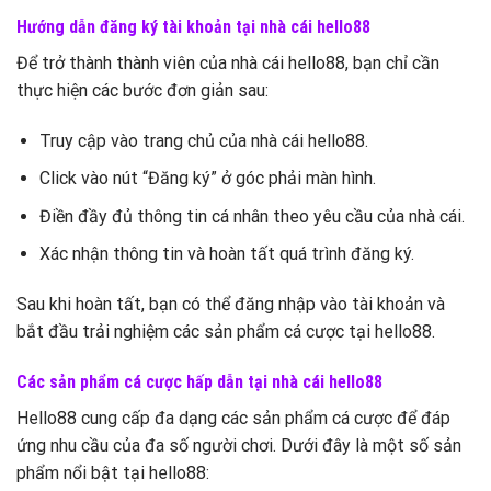
Hướng dẫn đăng ký tài khoản tại nhà cái hello88
Để trở thành thành viên của nhà cái hello88, bạn chỉ cần
thực hiện các bước đơn giản sau:
Truy cập vào trang chủ của nhà cái hello88.
Click vào nút “Đăng ký” ở góc phải màn hình.
Điền đầy đủ thông tin cá nhân theo yêu cầu của nhà cái.
Xác nhận thông tin và hoàn tất quá trình đăng ký.
Sau khi hoàn tất, bạn có thể đăng nhập vào tài khoản và
bắt đầu trải nghiệm các sản phẩm cá cược tại hello88.
Các sản phẩm cá cược hấp dẫn tại nhà cái hello88
Hello88 cung cấp đa dạng các sản phẩm cá cược để đáp
ứng nhu cầu của đa số người chơi. Dưới đây là một số sản
phẩm nổi bật tại hello88: