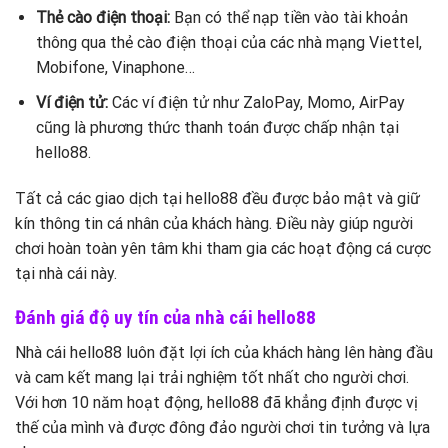
Thẻ cào điện thoại:
Bạn có thể nạp tiền vào tài khoản
thông qua thẻ cào điện thoại của các nhà mạng Viettel,
Mobifone, Vinaphone…
Ví điện tử:
Các ví điện tử như ZaloPay, Momo, AirPay
cũng là phương thức thanh toán được chấp nhận tại
hello88.
Tất cả các giao dịch tại hello88 đều được bảo mật và giữ
kín thông tin cá nhân của khách hàng. Điều này giúp người
chơi hoàn toàn yên tâm khi tham gia các hoạt động cá cược
tại nhà cái này.
Đánh giá độ uy tín của nhà cái hello88
Nhà cái hello88 luôn đặt lợi ích của khách hàng lên hàng đầu
và cam kết mang lại trải nghiệm tốt nhất cho người chơi.
Với hơn 10 năm hoạt động, hello88 đã khẳng định được vị
thế của mình và được đông đảo người chơi tin tưởng và lựa