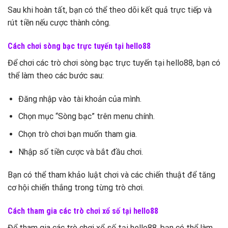
Sau khi hoàn tất, bạn có thể theo dõi kết quả trực tiếp và
rút tiền nếu cược thành công.
Cách chơi sòng bạc trực tuyến tại hello88
Để chơi các trò chơi sòng bạc trực tuyến tại hello88, bạn có
thể làm theo các bước sau:
Đăng nhập vào tài khoản của mình.
Chọn mục “Sòng bạc” trên menu chính.
Chọn trò chơi bạn muốn tham gia.
Nhập số tiền cược và bắt đầu chơi.
Bạn có thể tham khảo luật chơi và các chiến thuật để tăng
cơ hội chiến thắng trong từng trò chơi.
Cách tham gia các trò chơi xổ số tại hello88
Để tham gia các trò chơi xổ số tại hello88, bạn có thể làm