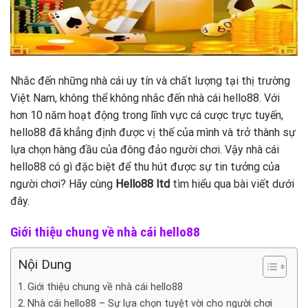
Nhắc đến những nhà cái uy tín và chất lượng tại thị trường
Việt Nam, không thể không nhắc đến nhà cái hello88. Với
hơn 10 năm hoạt động trong lĩnh vực cá cược trực tuyến,
hello88 đã khẳng định được vị thế của mình và trở thành sự
lựa chọn hàng đầu của đông đảo người chơi. Vậy nhà cái
hello88 có gì đặc biệt để thu hút được sự tin tưởng của
người chơi? Hãy cùng
Hello88 ltd
tìm hiểu qua bài viết dưới
đây.
Giới thiệu chung về nhà cái hello88
Nội Dung
Giới thiệu chung về nhà cái hello88
Nhà cái hello88 – Sự lựa chọn tuyệt vời cho người chơi