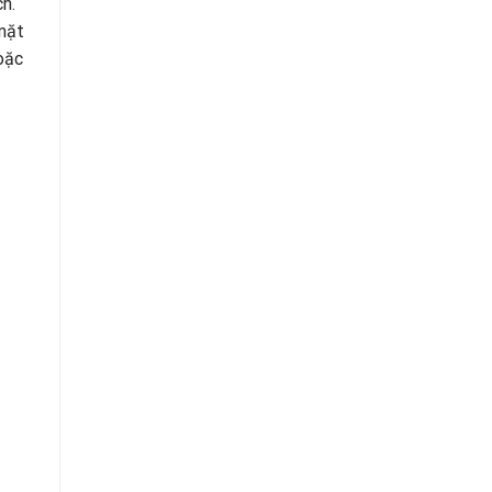
ch.
 mặt
oặc