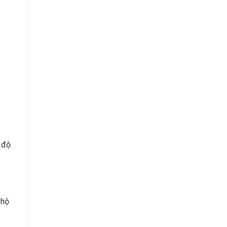
 độ
 hộ