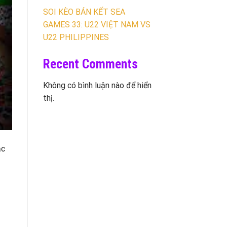
SOI KÈO BÁN KẾT SEA
GAMES 33: U22 VIỆT NAM VS
U22 PHILIPPINES
Recent Comments
Không có bình luận nào để hiển
thị.
ắc