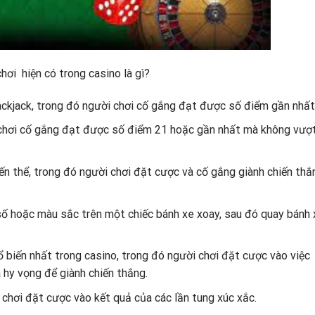
ong casino là gì?
ackjack, trong đó người chơi cố gắng đạt được số điểm gần nhất
i chơi cố gắng đạt được số điểm 21 hoặc gần nhất mà không vượ
iến thể, trong đó người chơi đặt cược và cố gắng giành chiến thắ
số hoặc màu sắc trên một chiếc bánh xe xoay, sau đó quay bánh 
 biến nhất trong casino, trong đó người chơi đặt cược vào việc
 hy vọng để giành chiến thắng.
 chơi đặt cược vào kết quả của các lần tung xúc xắc.