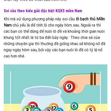
Soi cầu theo kiểu giải đặc biệt KQXS miền Nam
Khi mà sử dụng phương pháp này soi cầu
lô bạch thủ Miền
Nam
chủ yếu là để tính lô cho ngày hôm sau. Ngoài ra thì
các bạn có thể dùng để nuôi lô đề và khoảng thời gian nuôi
khung tốt nhất là từ ba đến bảy ngày. Theo chia sẻ của
những chuyên gia thì thường đề giống nhau sẽ không nổ đề
ngay ngày hôm sau, bởi vậy các bạn nuôi lô đề có tỷ lệ nổ
cao hơn nhé.