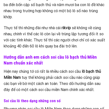
ba đến bốn cặp số bạch thủ và năm mươi ba con lô đề khác
nhau trong trường hợp không có một bộ lô số nào trùng
khớp.
Thực tế thì những đài như nhà cái
rikvip
sẽ không về cùng
nhau, chính vì thế các lô còn lại về trùng lặp tương đối ít so
với các tỉnh khác. Thực tế thì các người chơi chỉ có xác suất
khoảng 40 đến 60 lô khi quay ba đài trở lên.
Hướng dẫn anh em cách soi cầu lô bạch thủ Miền
Nam chuẩn xác nhất
Hiện nay chúng tớ có rất là nhiều cách soi cầu
lô bạch thủ
Miền Nam
tuy thế không phải cách soi cầu nào cũng giúp
các bạn về bờ một cách an toàn. Theo dõi hướng dẫn sau
đây để có một cách soi cầu miền Nam chính xác nhất.
Soi cầu lô theo dạng những con số
Phương pháp soi cầu lô Miền Nam theo dạng những con số