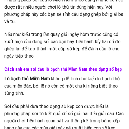
được rất nhiều người chơi lô thủ tin dùng hiện nay. Với
phương pháp này các bạn sẽ tính cầu dạng ghép bởi giải ba
và tư.
Nếu như kiểu trong lần quay giải ngày hôm trước cũng có
xuất hiện cầu dạng số, các bạn hãy tiến hành lấy hai số đó
ghép lại để tạo thành một cặp số kép để đánh cầu lô cho
ngày tiếp theo.
Cách anh em soi cầu lô bạch thủ Miền Nam theo dạng số kẹp
Lô bạch thủ Miền Nam
không dễ tính như kiểu lô bạch thủ
của miền Bắc, bởi lẽ nó còn có một chu kì riêng biệt theo
từng tỉnh.
Soi cầu phải dựa theo dạng số kẹp còn được hiểu là
phương pháp soi từ kết quả xổ số giải hai đến giải sáu. Các
người chơi tiến hành quan sát và thống kê trong bảng xếp
hạng này của các mùa giải này nếu xuất hiện con số kẹp