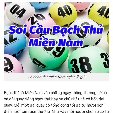
Lô bạch thủ miền Nam nghĩa là gì?
Bạch thủ lô Miền Nam vào những ngày thông thường sẽ có
ba đài quay riêng ngày thứ bảy và chủ nhật sẽ có bốn đài
quay. Mỗi một đài quay có tổng cộng tối đa từ mười bốn
đến mười tám giải thưởng. Như vậy mỗi người chơi sẽ có từ