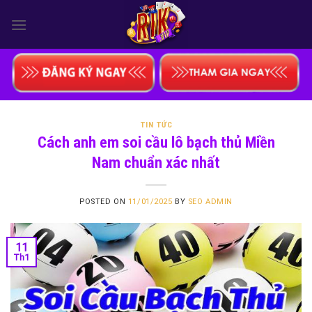
Skip
to
content
TIN TỨC
Cách anh em soi cầu lô bạch thủ Miền
Nam chuẩn xác nhất
POSTED ON
11/01/2025
BY
SEO ADMIN
11
Th1