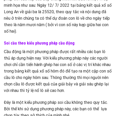
minh họa như sau: Ngày 12/ 7/ 2022 tại bảng kết quả xổ số
Long An về giải ba là 25520, theo quy tắc và nội dung đã
nêu ở trên chúng ta có thể dự đoán con lô về cho ngày tiếp
theo là năm mươi năm ( bởi vì con số này kẹp giữa hai con
số hai).
Soi cầu theo kiểu phương pháp cầu động
Cầu động là một phương pháp được rất nhiều các bạn lô
thủ áp dụng hiện nay. Với kiểu phương pháp này các người
chơi chỉ cần tiến hành ghép hai con số ở các vị trí khác nhau
trong bảng kết quả xổ số hôm đó để tạo ra một cặp con số
cầu lô cho ngày hôm sau. Thông thường thì mọi người nên
chọn cầu lô được kết quả của giải bảy và giải sáu ghép lại
với nhau thì tỷ lệ nổ lô sẽ cao hơn.
Đây là một kiểu phương pháp soi cầu không theo quy tắc.
Bởi thế khi sử dụng phương pháp này, các bạn có thể lựa
chọn tùy theo sở thích của mình nhé.