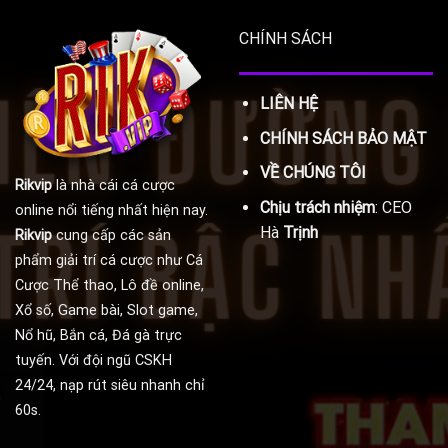
CHÍNH SÁCH
LIÊN HỆ
CHÍNH SÁCH BẢO MẬT
VỀ CHÚNG TÔI
Rikvip
là nhà cái cá cược
Chịu trách nhiệm
:
CEO
online nổi tiếng nhất hiện nay.
Hà
Trịnh
Rikvip
cung cấp các sản
phẩm giải trí cá cược như Cá
Cược Thể thao, Lô đề online,
Xổ số, Game bài, Slot game,
Nổ hũ, Bắn cá, Đá gà trực
tuyến. Với đội ngũ CSKH
24/24, nạp rút siêu nhanh chỉ
60s.