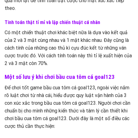
quả mới lật dễ tính toán đặt cược cho mặt xúc xắc tiếp
theo.
Tính toán thật tỉ mỉ và lập chiến thuật cá nhân
Có một chiến thuật chơi khác biệt nữa là dựa vào kết quả
của 2 và 3 mặt cùng nhau và 1 mặt khác nhau. Đây cũng là
cách tính của những cao thủ kì cựu đúc kết từ những ván
cược trước đó. Với cách tính toán này thì tỉ lệ xuất hiện của
2 và 3 mặt còn 70%.
Một số lưu ý khi chơi bầu cua tôm cá goal123
Để chơi tốt game bầu cua tôm cá goal123, ngoài việc nắm
rõ luật chơi từ nhà cái, hiểu được quy luật vận hành của 3
con xúc xắc trong bầu cua tôm cá goal123. Người chơi cần
chuẩn bị cho mình những kiến thức và tâm lý cần thiết khi
chơi bầu cua tôm cá goal123. Dưới đây là một số điều các
cược thủ cần thực hiện: