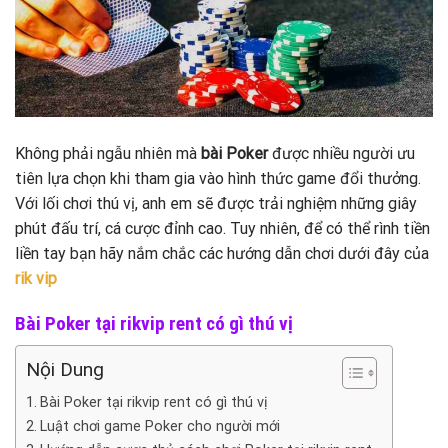
Không phải ngẫu nhiên mà
bài Poker
được nhiều người ưu
tiên lựa chọn khi tham gia vào hình thức game đổi thưởng.
Với lối chơi thú vị, anh em sẽ được trải nghiệm những giây
phút đấu trí, cá cược đỉnh cao. Tuy nhiên, để có thể rình tiền
liền tay bạn hãy nắm chắc các hướng dẫn chơi dưới đây của
rik vip
Bài Poker tại rikvip rent có gì thú vị
Nội Dung
Bài Poker tại rikvip rent có gì thú vị
Luật chơi game Poker cho người mới