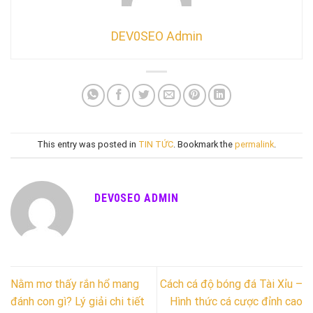
DEV0SEO Admin
This entry was posted in
TIN TỨC
. Bookmark the
permalink
.
DEV0SEO ADMIN
Nằm mơ thấy rắn hổ mang
Cách cá độ bóng đá Tài Xỉu –
đánh con gì? Lý giải chi tiết
Hình thức cá cược đỉnh cao