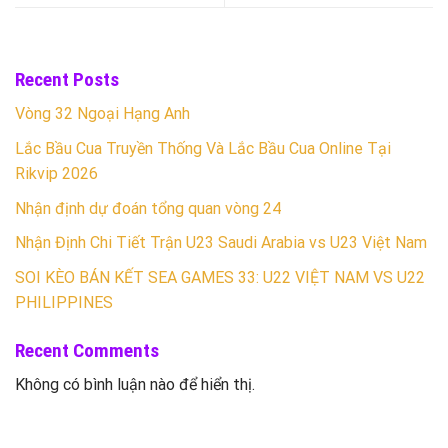
Recent Posts
Vòng 32 Ngoại Hạng Anh
Lắc Bầu Cua Truyền Thống Và Lắc Bầu Cua Online Tại
Rikvip 2026
Nhận định dự đoán tổng quan vòng 24
Nhận Định Chi Tiết Trận U23 Saudi Arabia vs U23 Việt Nam
SOI KÈO BÁN KẾT SEA GAMES 33: U22 VIỆT NAM VS U22
PHILIPPINES
Recent Comments
Không có bình luận nào để hiển thị.