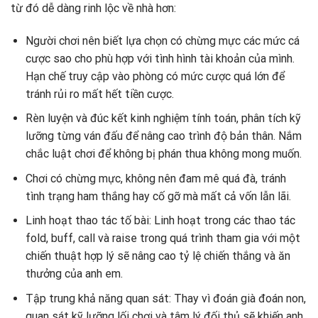
từ đó dễ dàng rinh lộc về nhà hơn:
Người chơi nên biết lựa chọn có chừng mực các mức cá
cược sao cho phù hợp với tình hình tài khoản của mình.
Hạn chế truy cập vào phòng có mức cược quá lớn để
tránh rủi ro mất hết tiền cược.
Rèn luyện và đúc kết kinh nghiệm tính toán, phân tích kỹ
lưỡng từng ván đấu để nâng cao trình độ bản thân. Nắm
chắc luật chơi để không bị phán thua không mong muốn.
Chơi có chừng mực, không nên đam mê quá đà, tránh
tình trạng ham thắng hay cố gỡ mà mất cả vốn lẫn lãi.
Linh hoạt thao tác tố bài: Linh hoạt trong các thao tác
fold, buff, call và raise trong quá trình tham gia với một
chiến thuật hợp lý sẽ nâng cao tỷ lệ chiến thắng và ăn
thưởng của anh em.
Tập trung khả năng quan sát: Thay vì đoán già đoán non,
quan sát kỹ lưỡng lối chơi và tâm lý đối thủ sẽ khiến anh