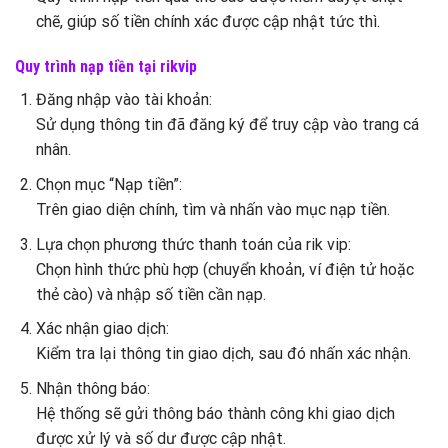
Quy trình nạp tiền tại rikvip
Đăng nhập vào tài khoản:
Sử dụng thông tin đã đăng ký để truy cập vào trang cá
nhân.
Chọn mục “Nạp tiền”:
Trên giao diện chính, tìm và nhấn vào mục nạp tiền.
Lựa chọn phương thức thanh toán của rik vip:
Chọn hình thức phù hợp (chuyển khoản, ví điện tử hoặc
thẻ cào) và nhập số tiền cần nạp.
Xác nhận giao dịch:
Kiểm tra lại thông tin giao dịch, sau đó nhấn xác nhận.
Nhận thông báo:
Hệ thống sẽ gửi thông báo thành công khi giao dịch
được xử lý và số dư được cập nhật.
Ngoài ra,
rikvip
thường có các chương trình khuyến mãi kèm