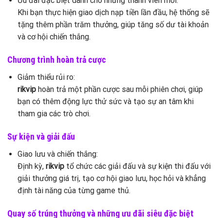
và cơ hội chiến thắng.
Chương trình hoàn trả cược
Giảm thiểu rủi ro:
rikvip
hoàn trả một phần cược sau mỗi phiên chơi, giúp
bạn có thêm động lực thử sức và tạo sự an tâm khi
tham gia các trò chơi.
Sự kiện và giải đấu
Giao lưu và chiến thắng:
Định kỳ,
rikvip
tổ chức các giải đấu và sự kiện thi đấu với
giải thưởng giá trị, tạo cơ hội giao lưu, học hỏi và khẳng
định tài năng của từng game thủ.
Quay số trúng thưởng và những ưu đãi siêu đặc biệt
Tham gia các chương trình quay số may mắn, nhận mã
giảm giá và quà tặng theo sự kiện, giúp cuộc chơi thêm