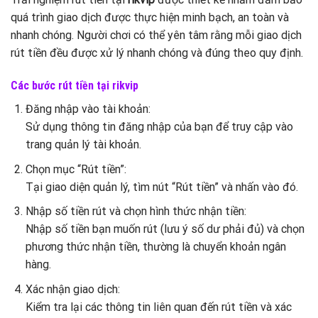
rút tiền đều được xử lý nhanh chóng và đúng theo quy định.
Các bước rút tiền tại rikvip
Đăng nhập vào tài khoản:
Sử dụng thông tin đăng nhập của bạn để truy cập vào
trang quản lý tài khoản.
Chọn mục “Rút tiền”:
Tại giao diện quản lý, tìm nút “Rút tiền” và nhấn vào đó.
Nhập số tiền rút và chọn hình thức nhận tiền:
Nhập số tiền bạn muốn rút (lưu ý số dư phải đủ) và chọn
phương thức nhận tiền, thường là chuyển khoản ngân
hàng.
Xác nhận giao dịch:
Kiểm tra lại các thông tin liên quan đến rút tiền và xác
nhận lệnh giao dịch.
Chờ xử lý: