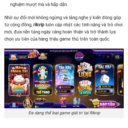
Nhờ sự đổi mới không ngừng và lắng nghe ý kiến đóng góp
từ cộng đồng,
rikvip
luôn cập nhật các tính năng và trò chơi
mới, đưa nền tảng ngày càng hoàn thiện và trở thành lựa
chọn ưu tiên của hàng triệu game thủ trên toàn quốc.
Đa dạng thể loại game giải trí tại Rikvip
Khám phá thế giới cá cược đa dạng tại rikvip
Một trong những điểm mạnh của
rikvip
chính là kho game