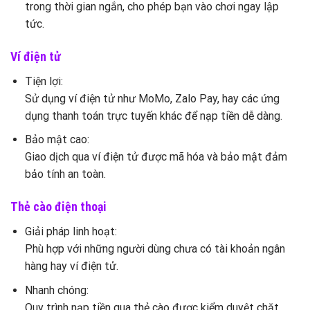
Ví điện tử
Tiện lợi:
Sử dụng ví điện tử như MoMo, Zalo Pay, hay các ứng
dụng thanh toán trực tuyến khác để nạp tiền dễ dàng.
Bảo mật cao:
Giao dịch qua ví điện tử được mã hóa và bảo mật đảm
bảo tính an toàn.
Thẻ cào điện thoại
Giải pháp linh hoạt:
Phù hợp với những người dùng chưa có tài khoản ngân
hàng hay ví điện tử.
Nhanh chóng:
Quy trình nạp tiền qua thẻ cào được kiểm duyệt chặt
chẽ, giúp số tiền chính xác được cập nhật tức thì.