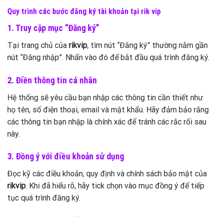
1. Truy cập mục “Đăng ký”
Tại trang chủ của
rikvip
, tìm nút “Đăng ký” thường nằm gần
nút “Đăng nhập”. Nhấn vào đó để bắt đầu quá trình đăng ký.
2. Điền thông tin cá nhân
Hệ thống sẽ yêu cầu bạn nhập các thông tin cần thiết như
họ tên, số điện thoại, email và mật khẩu. Hãy đảm bảo rằng
các thông tin bạn nhập là chính xác để tránh các rắc rối sau
này.
3. Đồng ý với điều khoản sử dụng
Đọc kỹ các điều khoản, quy định và chính sách bảo mật của
rikvip
. Khi đã hiểu rõ, hãy tick chọn vào mục đồng ý để tiếp
tục quá trình đăng ký.
4. Xác thực tài khoản
Sau khi điền xong thông tin, hệ thống sẽ gửi một mã xác