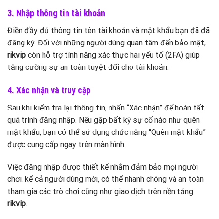
Điền đầy đủ thông tin tên tài khoản và mật khẩu bạn đã đã
đăng ký. Đối với những người dùng quan tâm đến bảo mật,
rikvip
còn hỗ trợ tính năng xác thực hai yếu tố (2FA) giúp
tăng cường sự an toàn tuyệt đối cho tài khoản.
4. Xác nhận và truy cập
Sau khi kiểm tra lại thông tin, nhấn “Xác nhận” để hoàn tất
quá trình đăng nhập. Nếu gặp bất kỳ sự cố nào như quên
mật khẩu, bạn có thể sử dụng chức năng “Quên mật khẩu”
được cung cấp ngay trên màn hình.
Việc đăng nhập được thiết kế nhằm đảm bảo mọi người
chơi, kể cả người dùng mới, có thể nhanh chóng và an toàn
tham gia các trò chơi cũng như giao dịch trên nền tảng
rikvip
.