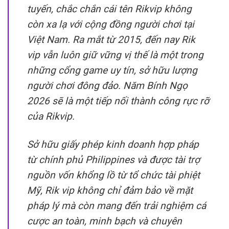
Việt Nam. Ra mắt từ 2015, đến nay Rik
vip vẫn luôn giữ vững vị thế là một trong
những cổng game uy tín, sở hữu lượng
người chơi đông đảo. Năm Bính Ngọ
2026 sẽ là một tiếp nối thành công rực rỡ
của Rikvip.
Sở hữu giấy phép kinh doanh hợp pháp
từ chính phủ Philippines và được tài trợ
nguồn vốn khổng lồ từ tổ chức tài phiệt
Mỹ, Rik vip không chỉ đảm bảo về mặt
pháp lý mà còn mang đến trải nghiệm cá
cược an toàn, minh bạch và chuyên
nghiệp.
Vậy điều gì đã giúp
Rikvip
trở
thành cổng game được yêu thích nhất?