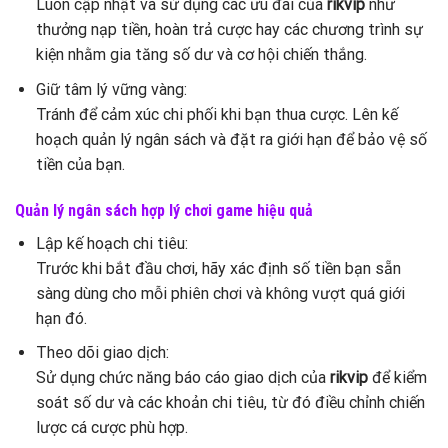
kiện nhằm gia tăng số dư và cơ hội chiến thắng.
Giữ tâm lý vững vàng:
Tránh để cảm xúc chi phối khi bạn thua cược. Lên kế
hoạch quản lý ngân sách và đặt ra giới hạn để bảo vệ số
tiền của bạn.
Quản lý ngân sách hợp lý chơi game hiệu quả
Lập kế hoạch chi tiêu:
Trước khi bắt đầu chơi, hãy xác định số tiền bạn sẵn
sàng dùng cho mỗi phiên chơi và không vượt quá giới
hạn đó.
Theo dõi giao dịch:
Sử dụng chức năng báo cáo giao dịch của
rikvip
để kiểm
soát số dư và các khoản chi tiêu, từ đó điều chỉnh chiến
lược cá cược phù hợp.
Tự động dừng lại:
Nếu bạn gặp chuỗi thua, hãy biết dừng lại và nghỉ ngơi để