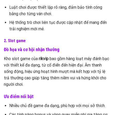
bằng cho từng ván chơi.
Hệ thống trò chơi liên tục được cập nhật để mang đến
trải nghiệm mới mẻ.
2. Slot game
Đồ họa và cơ hội nhận thưởng
Kho slot game của
rikvip
bao gồm hàng loạt máy đánh bạc
với thiết kế đa dạng, từ cổ điển đến hiện đại. Âm thanh
sống động, hiệu ứng hoạt hình mượt mà kết hợp với tỷ lệ
trả thưởng cao giúp tăng thêm niềm vui và hứng khởi cho
người chơi.
Ưu điểm nổi bật
Nhiều chủ đề game đa dạng, phù hợp với mọi sở thích.
Các tính năng bonus và vòng quay miễn phí gia tăng cơ
hội nhận thưởng.